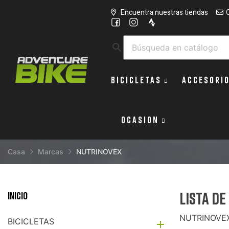
Encuentra nuestras tiendas
search
BICICLETAS
ACCESORI
OCASION
Casa
Marcas
NUTRINOVEX
Lista d
Inicio
NUTRINOVE
BICICLETAS
