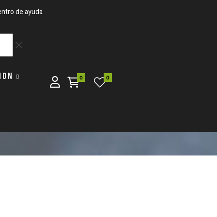
ntro de ayuda
clear
ION
0
0