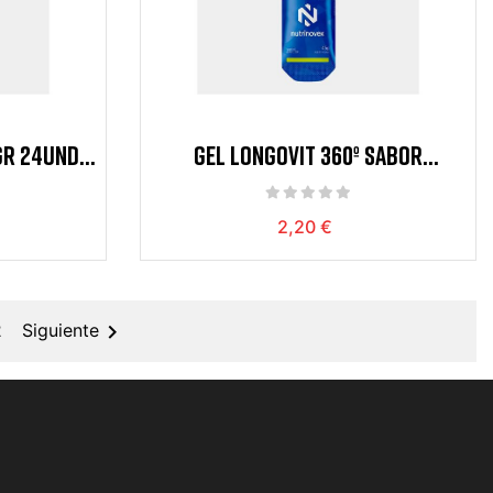
GR 24UND
GEL LONGOVIT 360º SABOR
MANZANA/V
2,20 €

2
Siguiente