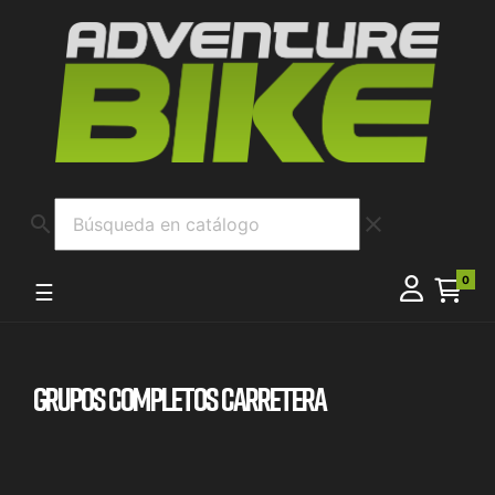
search
clear
0
Navegación de palanca
☰
GRUPOS COMPLETOS CARRETERA