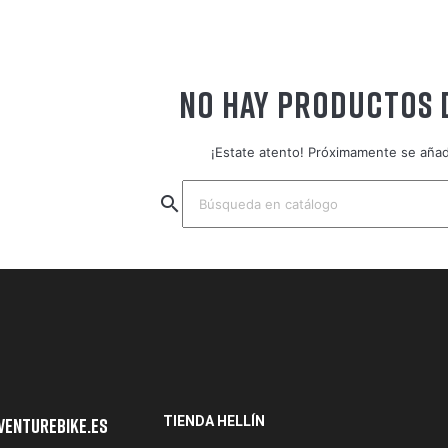
NO HAY PRODUCTOS 
¡Estate atento! Próximamente se aña
search
TIENDA HELLÍN
venturebike.es