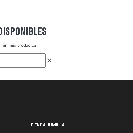
DISPONIBLES
dirán más productos.
clear
TIENDA JUMILLA