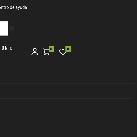
ntro de ayuda
clear
ION
0
0