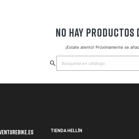
NO HAY PRODUCTOS 
¡Estate atento! Próximamente se aña
search
TIENDA HELLÍN
venturebike.es