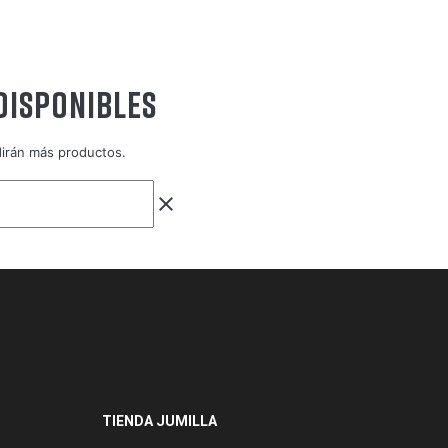
DISPONIBLES
dirán más productos.
clear
TIENDA JUMILLA