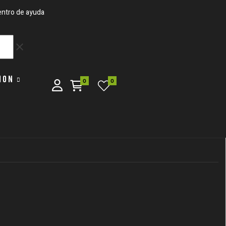
ntro de ayuda
clear
ION
0
0