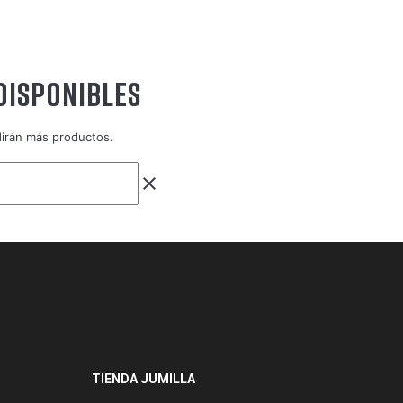
DISPONIBLES
dirán más productos.
clear
TIENDA JUMILLA