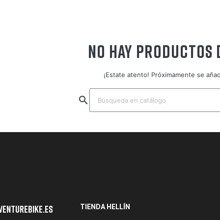
NO HAY PRODUCTOS 
¡Estate atento! Próximamente se aña
search
TIENDA HELLÍN
venturebike.es