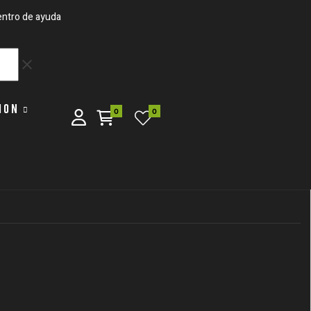
ntro de ayuda
clear
ION
0
0