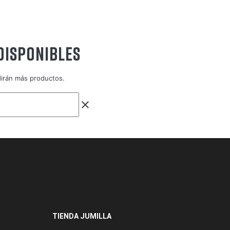
DISPONIBLES
dirán más productos.
clear
TIENDA JUMILLA