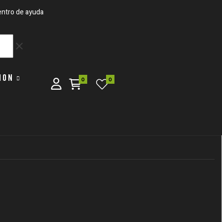
ntro de ayuda
clear
ION
0
0