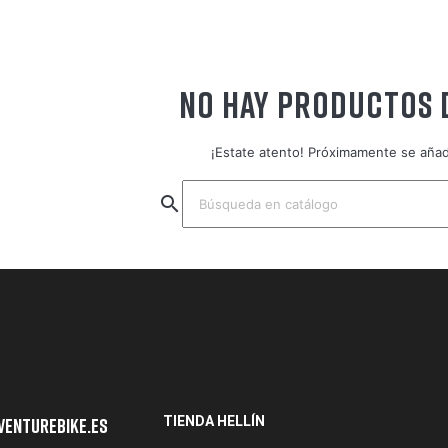
NO HAY PRODUCTOS 
¡Estate atento! Próximamente se aña
search
TIENDA HELLÍN
venturebike.es