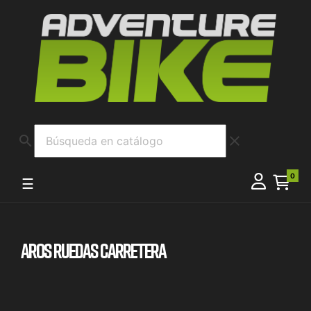
search
clear
0
Navegación de palanca
☰
AROS RUEDAS CARRETERA