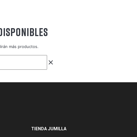
DISPONIBLES
dirán más productos.
clear
TIENDA JUMILLA