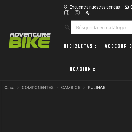
Encuentra nuestras tiendas
search
BICICLETAS
ACCESORI
OCASION
Casa
COMPONENTES
CAMBIOS
RULINAS