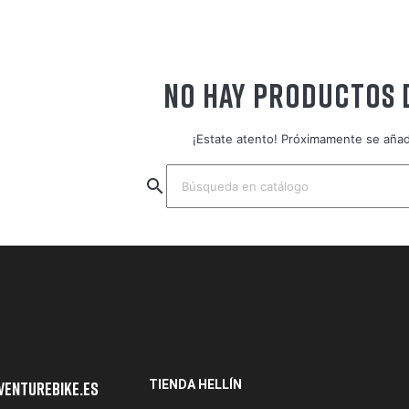
NO HAY PRODUCTOS 
¡Estate atento! Próximamente se aña
search
TIENDA HELLÍN
venturebike.es