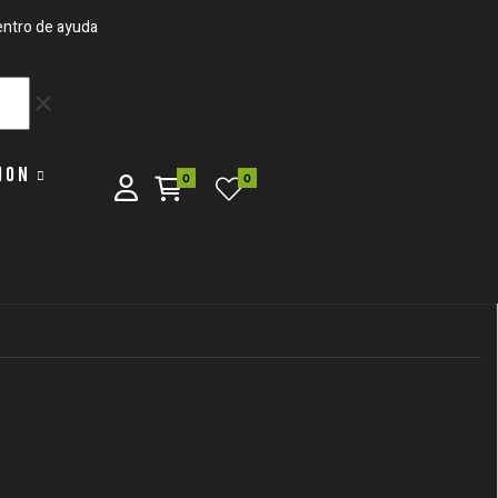
ntro de ayuda
clear
ION
0
0