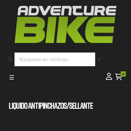
search
clear
0
Navegación de palanca
☰
LIQUIDO ANTIPINCHAZOS/SELLANTE