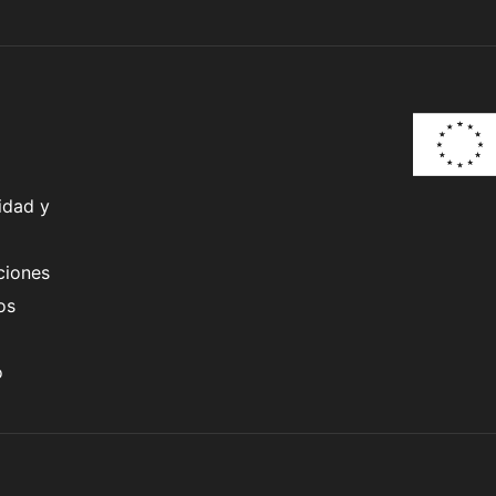
idad y
ciones
os
o