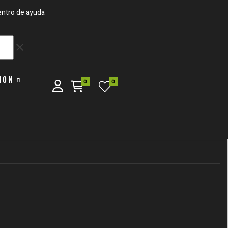
ntro de ayuda
clear
ION
0
0