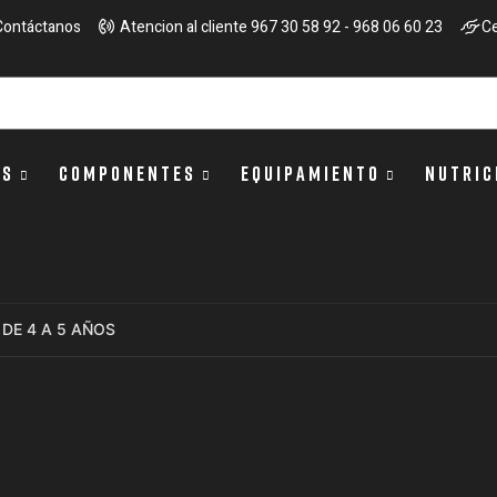
Contáctanos
Atencion al cliente 967 30 58 92 - 968 06 60 23
Ce
OS
COMPONENTES
EQUIPAMIENTO
NUTRIC
L DE 4 A 5 AÑOS