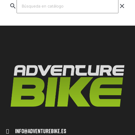
search
clear
Info@adventurebike.es