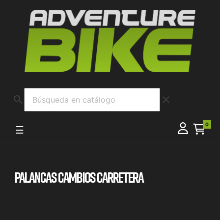
search
clear
0
Navegación de palanca
☰
PALANCAS CAMBIOS CARRETERA