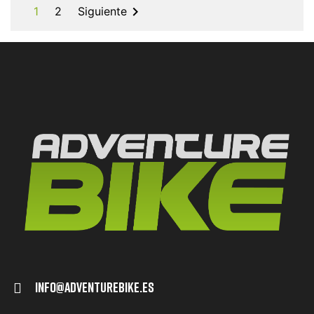

1
2
Siguiente
Info@adventurebike.es