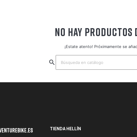
NO HAY PRODUCTOS 
¡Estate atento! Próximamente se aña
search
TIENDA HELLÍN
venturebike.es