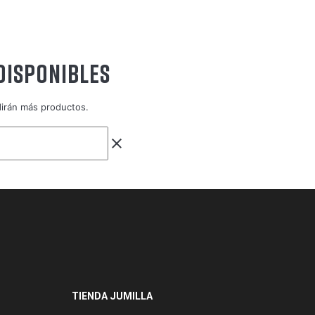
DISPONIBLES
dirán más productos.
clear
TIENDA JUMILLA