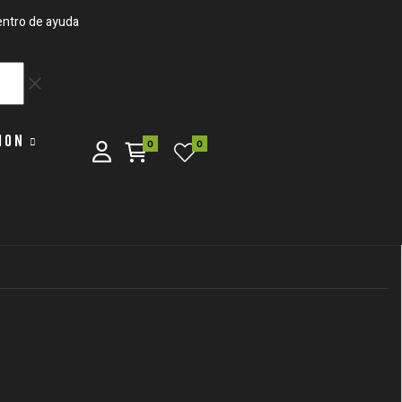
ntro de ayuda
clear
ION
0
0