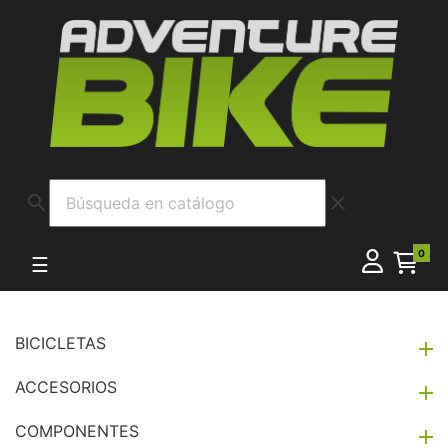
search
clear
0
Navegación de palanca
☰
BICICLETAS

ACCESORIOS

COMPONENTES
