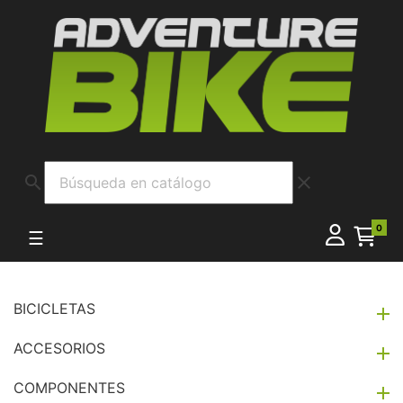
search
clear
0
Navegación de palanca
☰
BICICLETAS

ACCESORIOS

COMPONENTES
