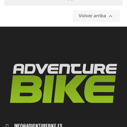

Volver arriba
Info@adventurebike.es