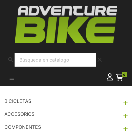
search
clear
0
Navegación de palanca
☰
BICICLETAS

ACCESORIOS

COMPONENTES
