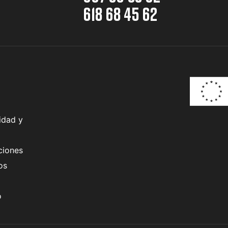
618 68 45 62
idad y
ciones
os
o