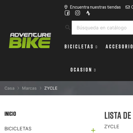
Encuentra nuestras tiendas
search
BICICLETAS
ACCESORI
OCASION
Casa
Marcas
ZYCLE
Lista d
Inicio
ZYCLE
BICICLETAS
