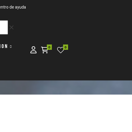
ntro de ayuda
clear
ION
0
0