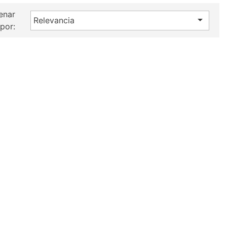
enar

Relevancia
por: