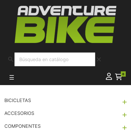
search
clear
0
Navegación de palanca
☰
BICICLETAS

ACCESORIOS

COMPONENTES
