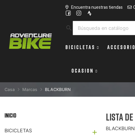
Encuentra nuestras tiendas
search
BICICLETAS
ACCESORI
OCASION
Casa
Marcas
BLACKBURN
Lista d
Inicio
BLACKBURN
BICICLETAS
