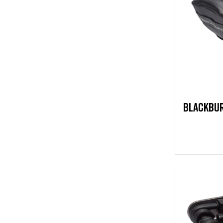
BLACKBUR
B