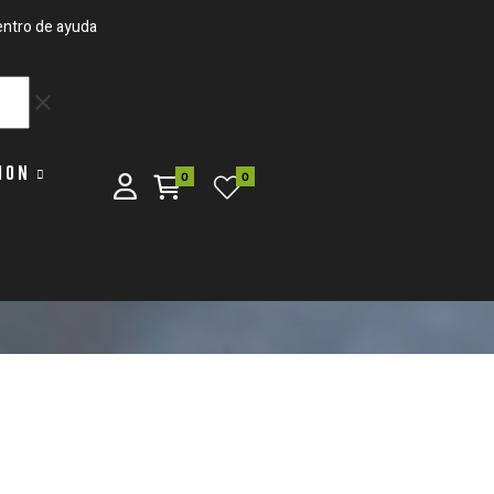
ntro de ayuda
clear
ION
0
0