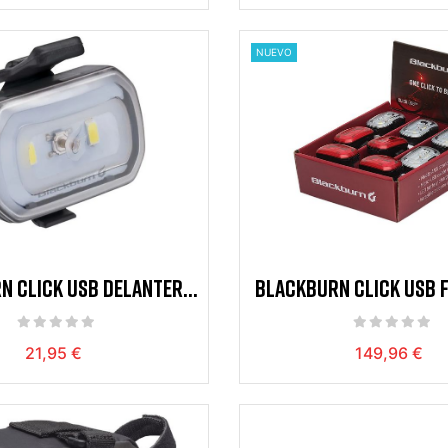
NUEVO
N CLICK USB DELANTERA
BLACKBURN CLICK USB 
BLACK
REAR LIGHT PDQ B
21,95 €
149,96 €