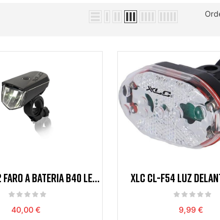
Ord
 FARO A BATERIA B40 LED
XLC CL-F54 LUZ DELAN
ON REFLECTANTE
PERDITA 5X A PILA
40,00 €
9,99 €