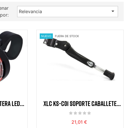
enar

Relevancia
por:
NUEVO
FUERA DE STOCK
TERA LED
XLC KS-C01 SOPORTE CABALLETE
 BLA
AJUSTABLE 24-28" NEGR
21,01 €