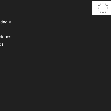
idad y
ciones
os
o