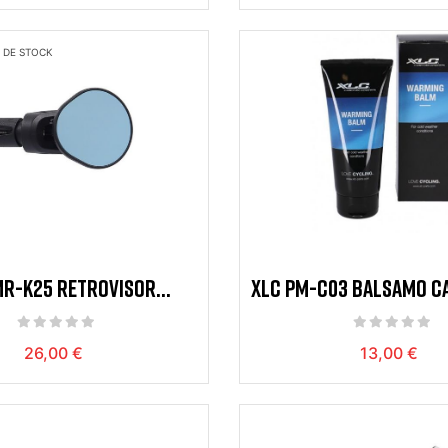
 DE STOCK
MR-K25 RETROVISOR
XLC PM-C03 BALSAMO C
R.INT.16-23 AJUST.NEG
ANTES DEL
26,00 €
13,00 €