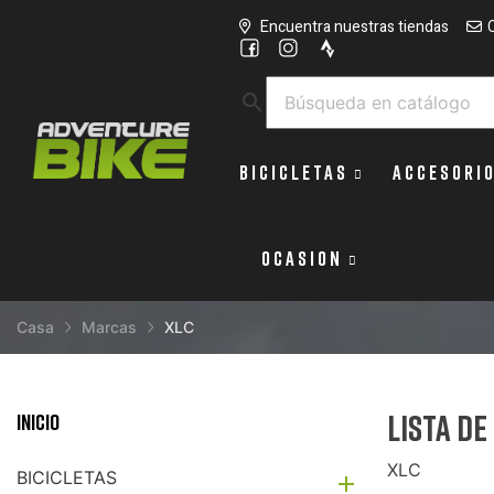
Encuentra nuestras tiendas
search
BICICLETAS
ACCESORI
OCASION
Casa
Marcas
XLC
Lista d
Inicio
XLC
BICICLETAS
