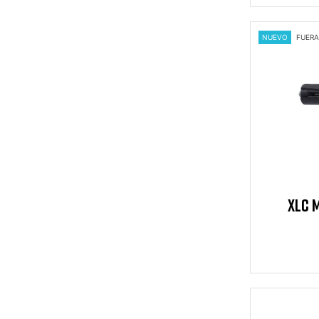
NUEVO
FUERA
XLC 
IZQ/DE