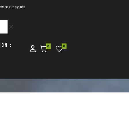
ntro de ayuda
clear
ION
0
0