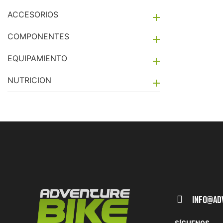
ACCESORIOS

COMPONENTES

EQUIPAMIENTO

NUTRICION

Info@ad