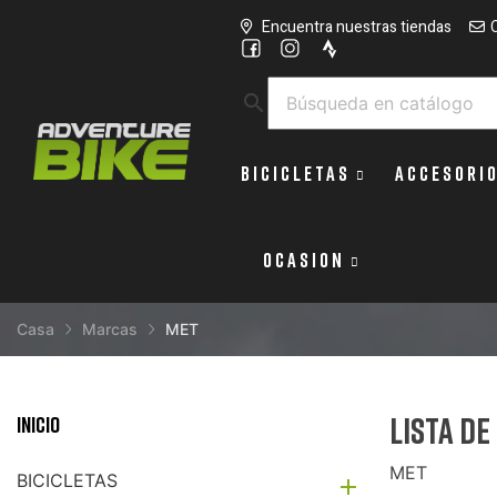
Encuentra nuestras tiendas
search
BICICLETAS
ACCESORI
OCASION
Casa
Marcas
MET
Lista d
Inicio
MET
BICICLETAS
