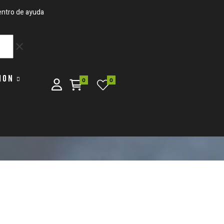
ntro de ayuda
clear
ION
0
0