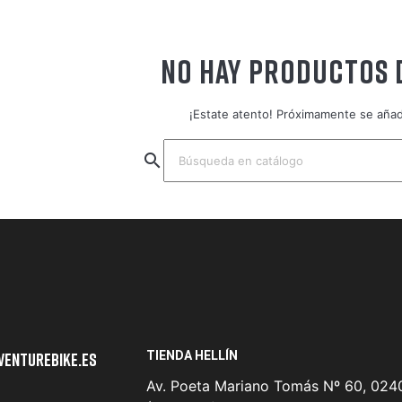
NO HAY PRODUCTOS 
¡Estate atento! Próximamente se aña
search
TIENDA HELLÍN
venturebike.es
Av. Poeta Mariano Tomás Nº 60, 0240