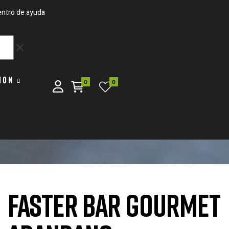
ntro de ayuda
clear
ION
0
0
FASTER BAR GOURMET