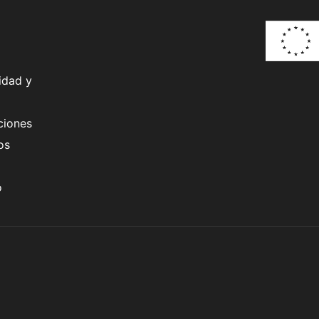
idad y
ciones
os
o