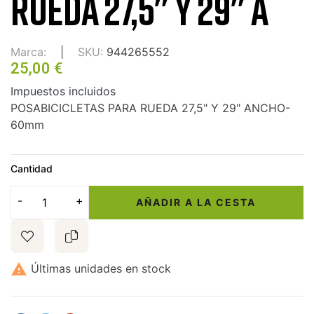
RUEDA 27,5" Y 29" A
Marca:
SKU:
944265552
25,00 €
Impuestos incluidos
POSABICICLETAS PARA RUEDA 27,5" Y 29" ANCHO-
60mm
Cantidad
AÑADIR A LA CESTA

Últimas unidades en stock