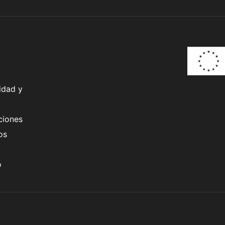
idad y
ciones
os
o