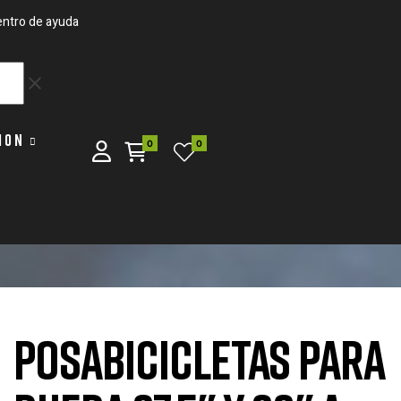
ntro de ayuda
clear
ION
0
0
POSABICICLETAS PARA