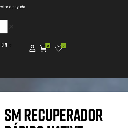
ntro de ayuda
clear
ION
0
0
SM RECUPERADOR