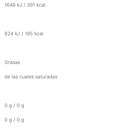
1648 kJ / 391 kcal
824 kJ / 195 kcal
Grasas
de las cuales saturadas
0 g / 0 g
0 g / 0 g