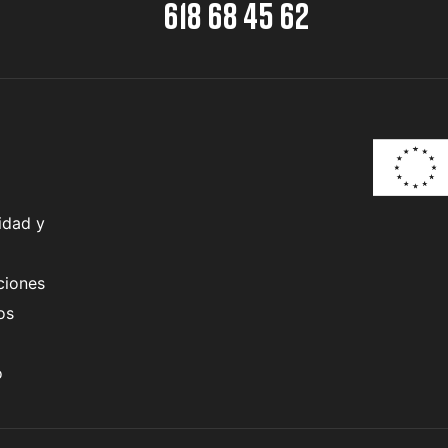
618 68 45 62
idad y
ciones
os
o