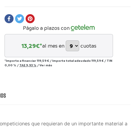
Págalo a plazos con
13,29
€*
al mes en
cuotas
*Importe a financiar
119,59 €
/
Importe total adeudado
119,59 €
/
TIN
0,00 %
/
TAE
9,93 %
/
Ver más
ios
competiciones que requieran de un importante material a