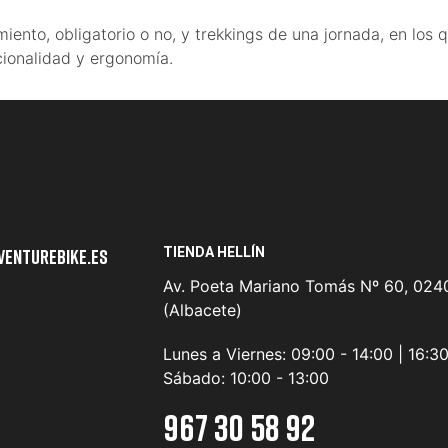
miento, obligatorio o no, y trekkings de una jornada, en los
ncionalidad y ergonomía.
TIENDA HELLÍN
venturebike.es
Av. Poeta Mariano Tomás Nº 60, 0240
(Albacete)
Lunes a Viernes:
09:00 - 14:00 | 16:3
Sábado:
10:00 - 13:00
967 30 58 92