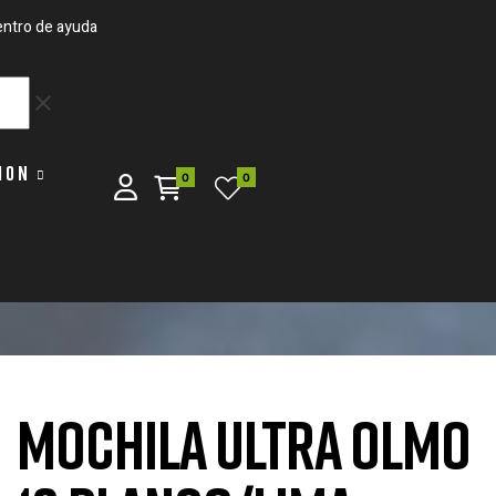
ntro de ayuda
clear
ION
0
0
MOCHILA ULTRA OLMO