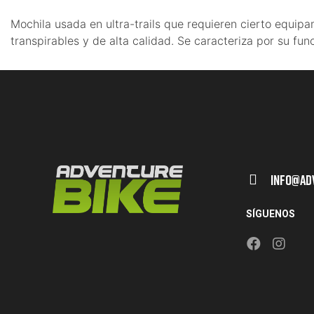
Mochila usada en ultra-trails que requieren cierto equipa
transpirables y de alta calidad. Se caracteriza por su fu
Info@ad
SÍGUENOS