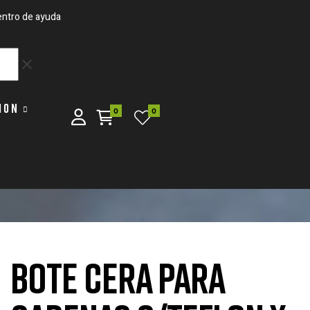
ntro de ayuda
clear
ION
0
0
BOTE CERA PARA