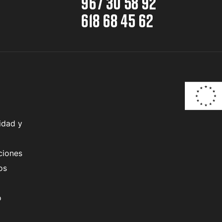
967 30 58 92
618 68 45 62
idad y
ciones
os
o