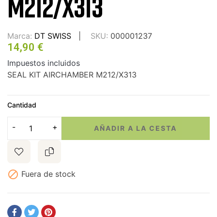
M212/X313
Marca:
DT SWISS
SKU:
000001237
14,90 €
Impuestos incluidos
SEAL KIT AIRCHAMBER M212/X313
Cantidad
AÑADIR A LA CESTA

Fuera de stock