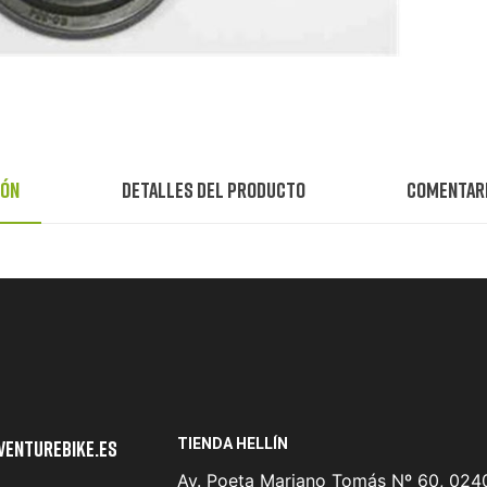
ión
Detalles del producto
Comentar
TIENDA HELLÍN
venturebike.es
Av. Poeta Mariano Tomás Nº 60, 0240