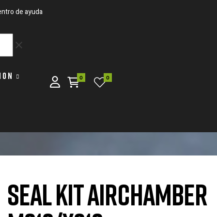
ntro de ayuda
clear
ION
0
0
SEAL KIT AIRCHAMBER