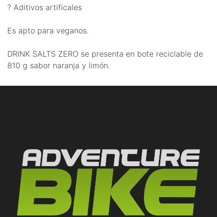
? Aditivos artificales
Es apto para veganos.
DRINK SALTS ZERO se presenta en bote reciclable de
810 g sabor naranja y limón.