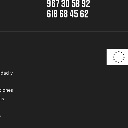
967 30 58 92
618 68 45 62
idad y
ciones
os
o