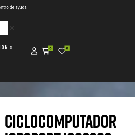
ntro de ayuda
clear
ION
0
0
CICLOCOMPUTADOR