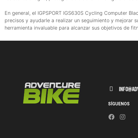
En general, el IGPSPORT IGS630S Cycling Computer Black e
precisos y ayudarle a realizar un seguimiento y mejorar su
herramienta invaluable para alcanzar sus objetivos de fit
Info@ad
SÍGUENOS