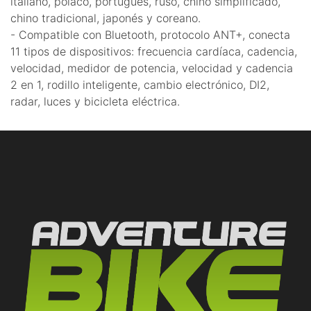
italiano, polaco, portugués, ruso, chino simplificado,
chino tradicional, japonés y coreano.
- Compatible con Bluetooth, protocolo ANT+, conecta
11 tipos de dispositivos: frecuencia cardíaca, cadencia,
velocidad, medidor de potencia, velocidad y cadencia
2 en 1, rodillo inteligente, cambio electrónico, DI2,
radar, luces y bicicleta eléctrica.