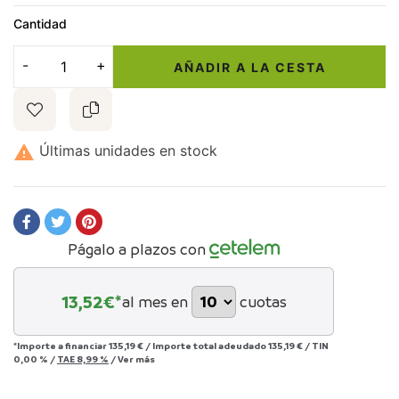
Cantidad
AÑADIR A LA CESTA

Últimas unidades en stock
Págalo a plazos con
13,52
€*
al mes en
cuotas
*Importe a financiar
135,19 €
/
Importe total adeudado
135,19 €
/
TIN
0,00 %
/
TAE
8,99 %
/
Ver más