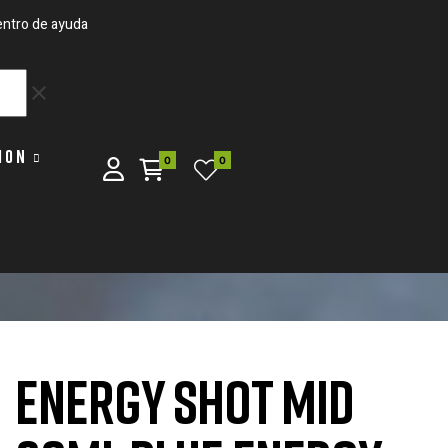
ntro de ayuda
clear
ION
0
0
ENERGY SHOT MID