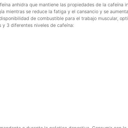
eína anhidra que mantiene las propiedades de la cafeína in
ía mientras se reduce la fatiga y el cansancio y se aument
disponibilidad de combustible para el trabajo muscular, opt
 y 3 diferentes niveles de cafeína:
mandante o durante la práctica deportiva. Consumir con la ca