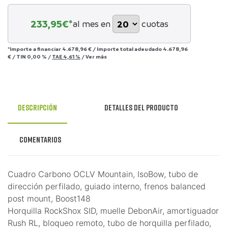
233,95
€*
al mes en
cuotas
*Importe a financiar
4.678,96 €
/
Importe total adeudado
4.678,96
€
/
TIN
0,00 %
/
TAE
4,61 %
/
Ver más
Descripción
Detalles del producto
Comentarios
Cuadro Carbono OCLV Mountain, IsoBow, tubo de
dirección perfilado, guiado interno, frenos balanced
post mount, Boost148
Horquilla RockShox SID, muelle DebonAir, amortiguador
Rush RL, bloqueo remoto, tubo de horquilla perfilado,