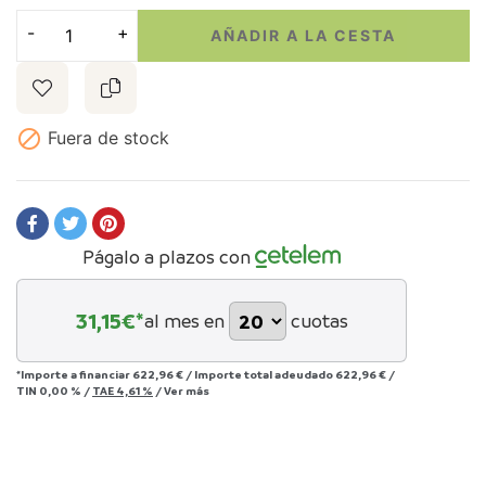
AÑADIR A LA CESTA

Fuera de stock
Págalo a plazos con
31,15
€*
al mes en
cuotas
*Importe a financiar
622,96 €
/
Importe total adeudado
622,96 €
/
TIN
0,00 %
/
TAE
4,61 %
/
Ver más