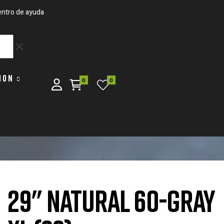
ntro de ayuda
clear
ION
0
0
29" NATURAL 60-GRAY