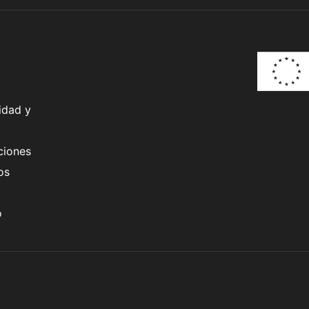
idad y
ciones
os
o