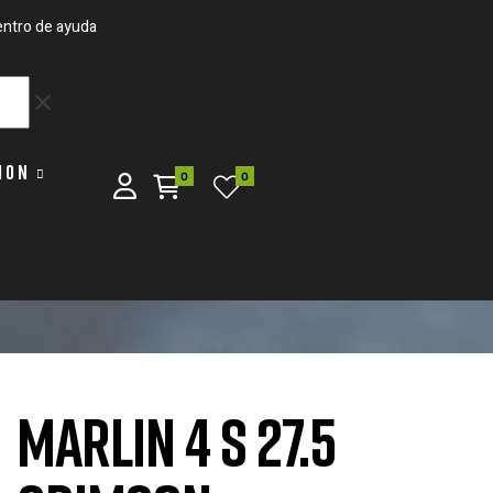
ntro de ayuda
clear
ION
0
0
MARLIN 4 S 27.5