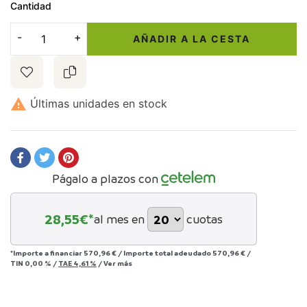
Cantidad
AÑADIR A LA CESTA

Últimas unidades en stock
Págalo a plazos con
28,55
€*
al mes en
cuotas
*Importe a financiar
570,96 €
/
Importe total adeudado
570,96 €
/
TIN
0,00 %
/
TAE
4,61 %
/
Ver más