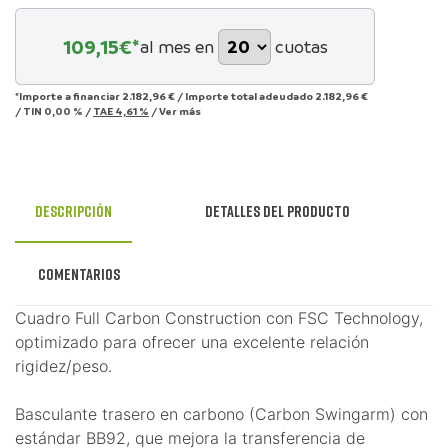
109,15
€*
al mes en
cuotas
*Importe a financiar
2.182,96 €
/
Importe total adeudado
2.182,96 €
/
TIN
0,00 %
/
TAE
4,61 %
/
Ver más
Descripción
Detalles del producto
Comentarios
Cuadro Full Carbon Construction con FSC Technology,
optimizado para ofrecer una excelente relación
rigidez/peso.
Basculante trasero en carbono (Carbon Swingarm) con
estándar BB92, que mejora la transferencia de