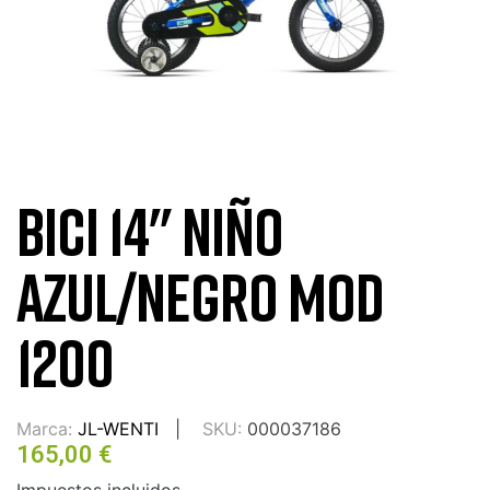
BICI 14" NIÑO
AZUL/NEGRO MOD
1200
Marca:
JL-WENTI
SKU:
000037186
165,00 €