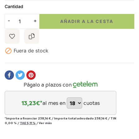
Cantidad
AÑADIR A LA CESTA

Fuera de stock
Págalo a plazos con
13,23
€*
al mes en
cuotas
*Importe a financiar
238,16 €
/
Importe total adeudado
238,16 €
/
TIN
0,00 %
/
TAE
5,11 %
/
Ver más