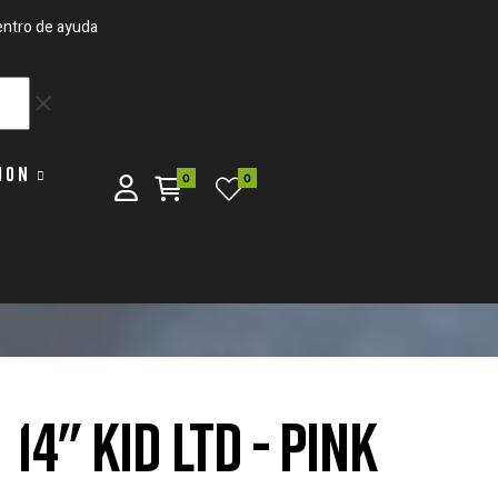
ntro de ayuda
clear
ION
0
0
14" KID LTD - PINK