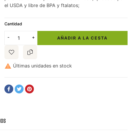
el USDA y libre de BPA y ftalatos;
Cantidad
AÑADIR A LA CESTA

Últimas unidades en stock
ios