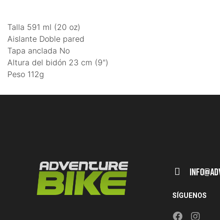
Talla 591 ml (20 oz)
Aislante Doble pared
Tapa anclada No
Altura del bidón 23 cm (9")
Peso 112g
Info@ad
SÍGUENOS