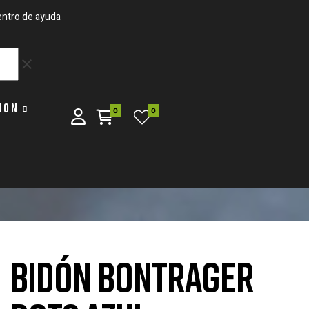
ntro de ayuda
clear
ION
0
0
BIDÓN BONTRAGER