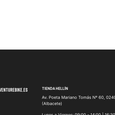
TIENDA HELLÍN
venturebike.es
Av. Poeta Mariano Tomás Nº 60, 0240
(Albacete)
Lunes a Viernes:
09:00 - 14:00 | 16:3