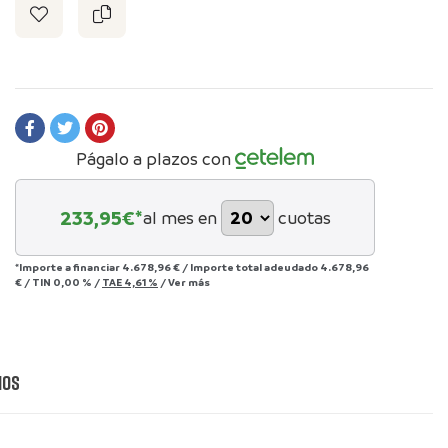
Págalo a plazos con
233,95
€*
al mes en
cuotas
*Importe a financiar
4.678,96 €
/
Importe total adeudado
4.678,96
€
/
TIN
0,00 %
/
TAE
4,61 %
/
Ver más
ios