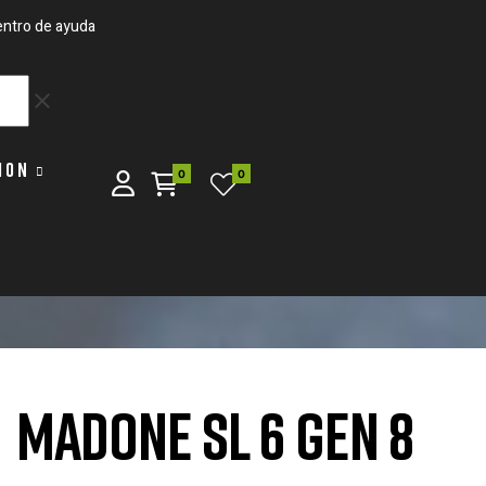
ntro de ayuda
clear
ION
0
0
MADONE SL 6 GEN 8