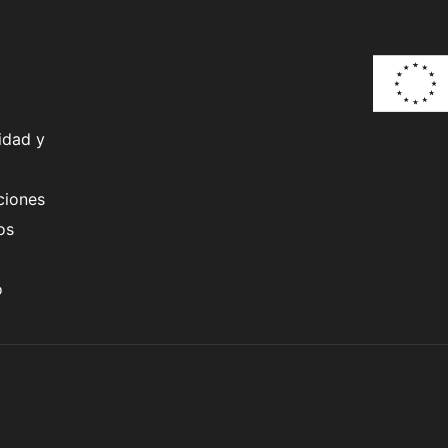
idad y
ciones
os
o