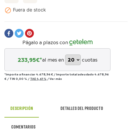

Fuera de stock
Págalo a plazos con
233,95
€*
al mes en
cuotas
*Importe a financiar
4.678,96 €
/
Importe total adeudado
4.678,96
€
/
TIN
0,00 %
/
TAE
4,61 %
/
Ver más
Descripción
Detalles del producto
Comentarios