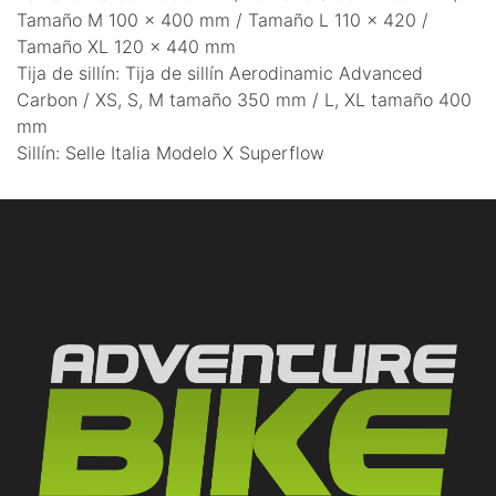
Tamaño M 100 x 400 mm / Tamaño L 110 x 420 /
Tamaño XL 120 x 440 mm
Tija de sillín: Tija de sillín Aerodinamic Advanced
Carbon / XS, S, M tamaño 350 mm / L, XL tamaño 400
mm
Sillín: Selle Italia Modelo X Superflow