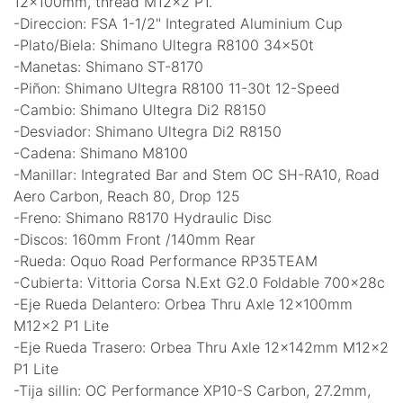
12x100mm, thread M12x2 P1.
-Direccion: FSA 1-1/2" Integrated Aluminium Cup
-Plato/Biela: Shimano Ultegra R8100 34x50t
-Manetas: Shimano ST-8170
-Piñon: Shimano Ultegra R8100 11-30t 12-Speed
-Cambio: Shimano Ultegra Di2 R8150
-Desviador: Shimano Ultegra Di2 R8150
-Cadena: Shimano M8100
-Manillar: Integrated Bar and Stem OC SH-RA10, Road
Aero Carbon, Reach 80, Drop 125
-Freno: Shimano R8170 Hydraulic Disc
-Discos: 160mm Front /140mm Rear
-Rueda: Oquo Road Performance RP35TEAM
-Cubierta: Vittoria Corsa N.Ext G2.0 Foldable 700x28c
-Eje Rueda Delantero: Orbea Thru Axle 12x100mm
M12x2 P1 Lite
-Eje Rueda Trasero: Orbea Thru Axle 12x142mm M12x2
P1 Lite
-Tija sillin: OC Performance XP10-S Carbon, 27.2mm,