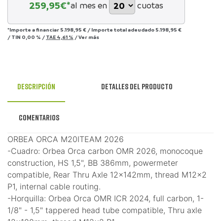
259,95
€*
al mes en
cuotas
*Importe a financiar
5.198,95 €
/
Importe total adeudado
5.198,95 €
/
TIN
0,00 %
/
TAE
4,61 %
/
Ver más
Descripción
Detalles del producto
Comentarios
ORBEA ORCA M20ITEAM 2026
-Cuadro: Orbea Orca carbon OMR 2026, monocoque
construction, HS 1,5", BB 386mm, powermeter
compatible, Rear Thru Axle 12x142mm, thread M12x2
P1, internal cable routing.
-Horquilla: Orbea Orca OMR ICR 2024, full carbon, 1-
1/8" - 1,5" tappered head tube compatible, Thru axle