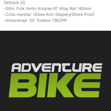
Setback 20
-Sillin: Fizik Vento Antares R7 Alloy Rail 140mm
-Cinta manillar: Orbea Anti-Slippery/Shock Proof
-Almacenaje: OC Toolbox TB02PP