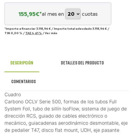
155,95
€*
al mes en
cuotas
*Importe a financiar
3.118,96 €
/
Importe total adeudado
3.118,96 €
/
TIN
0,00 %
/
TAE
4,61 %
/
Ver más
Descripción
Detalles del producto
Comentarios
Cuadro
Carbono OCLV Serie 500, formas de los tubos Full
System Foil, tubo de sillín IsoFlow, sistema de juego de
dirección RCS, guiado de cables electrónico o
mecánico, guiacadenas aerodinámico desmontable, eje
de pedalier T47, disco flat mount, UDH, eje pasante