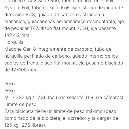
Carbono OCLV Serie 500, formas de los tubos Full
System Foil, tubo de sillín IsoFlow, sistema de juego de
dirección RCS, guiado de cables electrónico o
mecánico, guiacadenas aerodinámico desmontable, eje
de pedalier T47, disco flat mount, UDH, eje pasante
142x12 mm
Horquilla
Madone Gen 8 íntegramente de carbono, tubo de
horquilla perfilado de carbono, guiado interno de los
cables de freno, disco flat mount, eje pasante biselado
de 12x100 mm
Peso
Peso
ML - 7.87 kg / 17.36 lbs (con sellante TLR, sin cámaras)
Límite de peso
Esta bicicleta tiene un límite de peso máximo (peso
combinado de la bicicleta, el corredor y la carga) de
125 kg (275 libras).