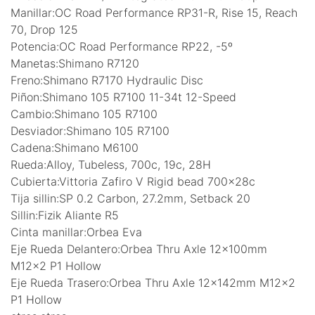
Manillar:OC Road Performance RP31-R, Rise 15, Reach
70, Drop 125
Potencia:OC Road Performance RP22, -5º
Manetas:Shimano R7120
Freno:Shimano R7170 Hydraulic Disc
Piñon:Shimano 105 R7100 11-34t 12-Speed
Cambio:Shimano 105 R7100
Desviador:Shimano 105 R7100
Cadena:Shimano M6100
Rueda:Alloy, Tubeless, 700c, 19c, 28H
Cubierta:Vittoria Zafiro V Rigid bead 700x28c
Tija sillin:SP 0.2 Carbon, 27.2mm, Setback 20
Sillin:Fizik Aliante R5
Cinta manillar:Orbea Eva
Eje Rueda Delantero:Orbea Thru Axle 12x100mm
M12x2 P1 Hollow
Eje Rueda Trasero:Orbea Thru Axle 12x142mm M12x2
P1 Hollow