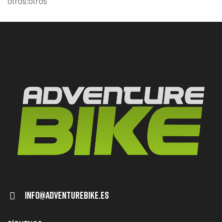
otros:otros
Info@adventurebike.es