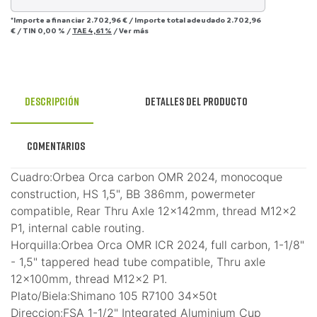
*Importe a financiar
2.702,96 €
/
Importe total adeudado
2.702,96
€
/
TIN
0,00 %
/
TAE
4,61 %
/
Ver más
Descripción
Detalles del producto
Comentarios
Cuadro:Orbea Orca carbon OMR 2024, monocoque
construction, HS 1,5", BB 386mm, powermeter
compatible, Rear Thru Axle 12x142mm, thread M12x2
P1, internal cable routing.
Horquilla:Orbea Orca OMR ICR 2024, full carbon, 1-1/8"
- 1,5" tappered head tube compatible, Thru axle
12x100mm, thread M12x2 P1.
Plato/Biela:Shimano 105 R7100 34x50t
Direccion:FSA 1-1/2" Integrated Aluminium Cup