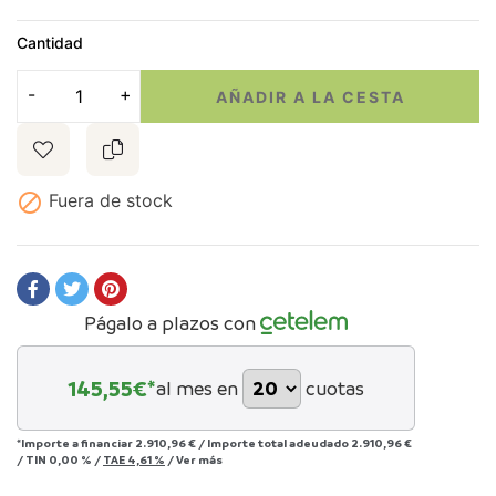
Cantidad
AÑADIR A LA CESTA

Fuera de stock
Págalo a plazos con
145,55
€*
al mes en
cuotas
*Importe a financiar
2.910,96 €
/
Importe total adeudado
2.910,96 €
/
TIN
0,00 %
/
TAE
4,61 %
/
Ver más