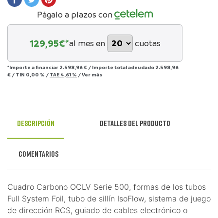
Págalo a plazos con
129,95
€*
al mes en
cuotas
*Importe a financiar
2.598,96 €
/
Importe total adeudado
2.598,96
€
/
TIN
0,00 %
/
TAE
4,61 %
/
Ver más
Descripción
Detalles del producto
Comentarios
Cuadro Carbono OCLV Serie 500, formas de los tubos
Full System Foil, tubo de sillín IsoFlow, sistema de juego
de dirección RCS, guiado de cables electrónico o