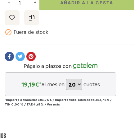
AÑADIR A LA CESTA

Fuera de stock
Págalo a plazos con
19,19
€*
al mes en
cuotas
*Importe a financiar
383,76 €
/
Importe total adeudado
383,76 €
/
TIN
0,00 %
/
TAE
4,61 %
/
Ver más
ios