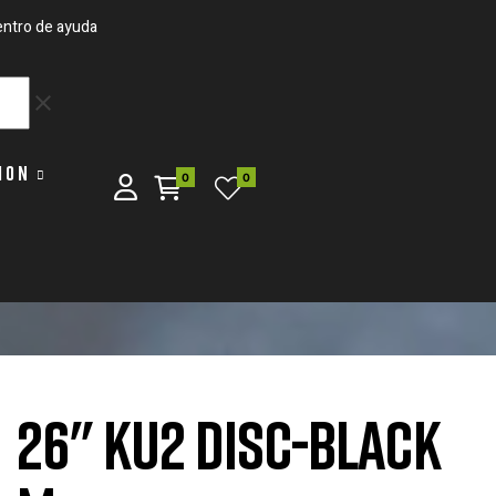
ntro de ayuda
clear
ION
0
0
26" KU2 DISC-BLACK