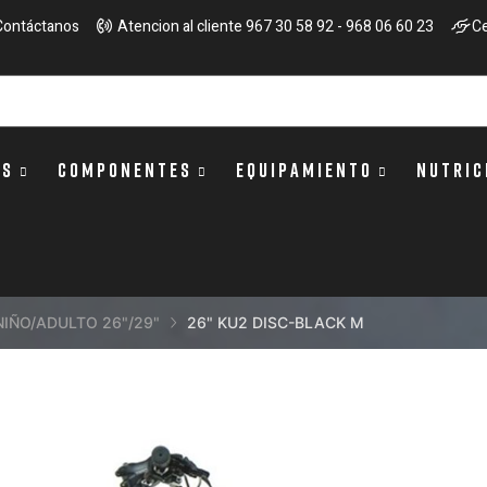
Contáctanos
Atencion al cliente 967 30 58 92 - 968 06 60 23
Ce
OS
COMPONENTES
EQUIPAMIENTO
NUTRIC
NIÑO/ADULTO 26"/29"
26" KU2 DISC-BLACK M