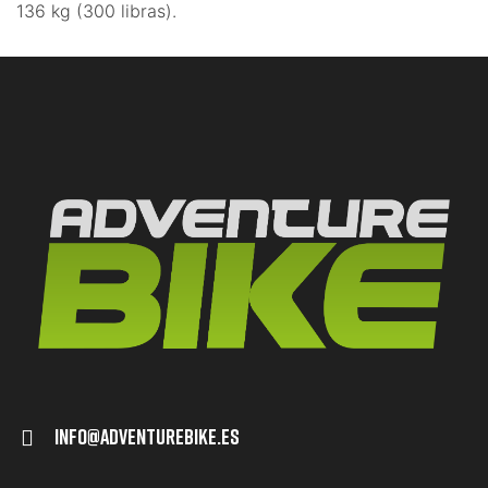
136 kg (300 libras).
Info@adventurebike.es